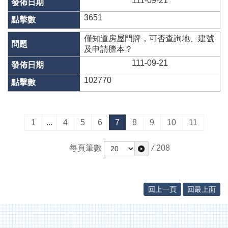
111-09-21
3651
僅知道房屋門牌，可否查詢地、建號
及申請謄本？
111-09-21
102770
1
...
4
5
6
7
8
9
10
11
每頁筆數
/
208
回上一頁
回最上面