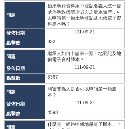
辦
如果地籍資料庫中登記名義人統一編
與
號為地政機關所賦與之流水號時，可
查
以申請第一類土地登記及地價電子資
詢
料謄本嗎？
便
111-09-21
民
932
服
務
繼承人如何申請第一類土地登記及地
民
價電子資料謄本？
意
111-09-21
交
5367
流
下
利害關係人是否可以申領第一類謄
載
本？
專
111-09-21
區
4598
主
題
什麼是「網路申領地籍電子謄本」？