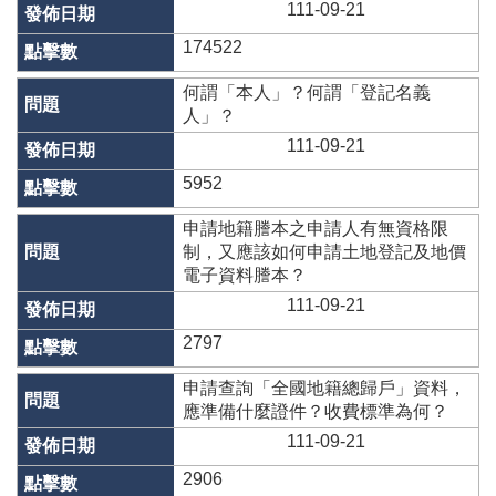
111-09-21
隱
174522
私
權
何謂「本人」？何謂「登記名義
與
人」？
資
111-09-21
訊
安
5952
全
政
申請地籍謄本之申請人有無資格限
策
制，又應該如何申請土地登記及地價
電子資料謄本？
政
111-09-21
府
網
2797
站
資
申請查詢「全國地籍總歸戶」資料，
料
應準備什麼證件？收費標準為何？
開
111-09-21
放
宣
2906