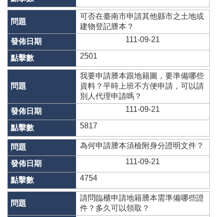
網
站
可否在臺南市申請其他縣市之土地或
導
建物登記謄本？
覽
111-09-21
English
2501
臺
我要申請謄本跟地籍圖，要準備哪些
南
資料？平時上班不方便申請，可以請
市
別人代理申請嗎？
政
111-09-21
府
地
5817
政
局
為何申請謄本須檢附身分證明文件？
政
111-09-21
府
4754
資
訊
請問臨櫃申請地籍謄本需準備哪些證
公
件？多久可以領取？
開