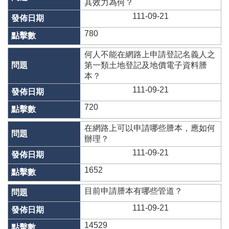
專
其效力為何？
區
111-09-21
其
780
他
服
何人不能在網路上申請登記名義人之
務
第一類土地登記及地價電子資料謄
本？
地
111-09-21
籍
720
圖
未
在網路上可以申請哪些謄本，應如何
辦
辦理？
繼
111-09-21
承
1652
實
價
目前申請謄本有哪些管道？
登
111-09-21
錄
14529