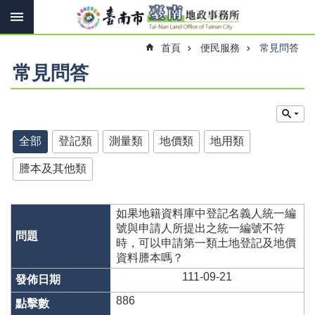
搜
跳到主要內容區塊
尋
進
首頁
便民服務
常見問答
階
搜
常見問答
尋
訊
全部
登記類
測量類
地價類
地用類
息
快
謄本及其他類
報
機
如果地籍資料庫中登記名義人統一編
關
號與申請人所提出之統一編號不符
簡
時，可以申請第一類土地登記及地價
介
資料謄本嗎？
線
111-09-21
上
886
申