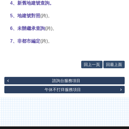
辦
4、新舊地建號查詢。
與
查
5、地建號對照
(跨)。
詢
6、未辦繼承查詢
(跨)。
便
民
7、非都市編定
(跨)。
服
務
民
回上一頁
回最上面
意
交
流
諮詢台服務項目
下
午休不打烊服務項目
載
專
區
主
題