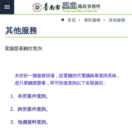
搜
跳到主要內容區塊
尋
進
首頁
便民服務
其他服務
階
搜
其他服務
尋
電腦螢幕觸控查詢
訊
息
快
報
本所於一樓服務現場，設置觸控式電腦銀幕查詢系統，
您只要觸摸螢幕，即可快速查詢以下各類資訊：
機
關
1、本所案件查詢。
簡
介
2、跨所案件查詢。
線
上
3、地價資料查詢。
申