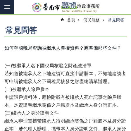
搜
跳到主要內容區塊
尋
進
首頁
便民服務
常見問答
階
搜
常見問答
尋
如何至國稅局查詢被繼承人產權資料？應準備那些文件？
訊
息
(一)被繼承人名下國稅局核發之財產總清單
快
報
若知道被繼承人名下地建號可直接申請謄本，不知地建號者
可申請被繼承人名下國稅局核發之財產總清單辦理。
機
(二)被繼承人除戶謄本
關
簡
申請歸戶資料時，應檢附載有被繼承人死亡記事之除戶謄
介
本、足資證明繼承關係之戶籍謄本及繼承人身分證正本。
(三)繼承人之身分證明文件
線
上
繼承人辦理需攜帶繼承人證明繼承關係之戶籍謄本及身分證
申
正本：若代理人辦理，攜帶本人身分證明文件、繼承人身分