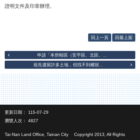
辦
證明文件及印章辦理。
與
查
詢
便
回上一頁
回最上面
民
服
務
申請「本所轄區（安平區、北區、...
民
祖先遺留許多土地，但找不到權狀...
意
交
流
下
載
專
更新日期：
115-07-29
區
瀏覽人次：
4827
主
題
Tai-Nan Land Office, Tainan City Copyright 2013, All Rights