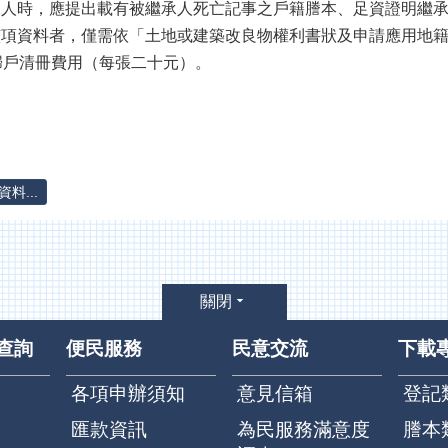
繼承人時，應提出載有被繼承人死亡記事之戶籍謄本、足資證明繼
詢該項資料者，僅需依「土地或建築改良物權利書狀及申請應用地
歸戶清冊費用（每張二十元）。
料...
關閉
查詢
便民服務
民意交流
下載
各項申辦須知
意見信箱
登記
匯款資訊
為民服務滿意度
謄本