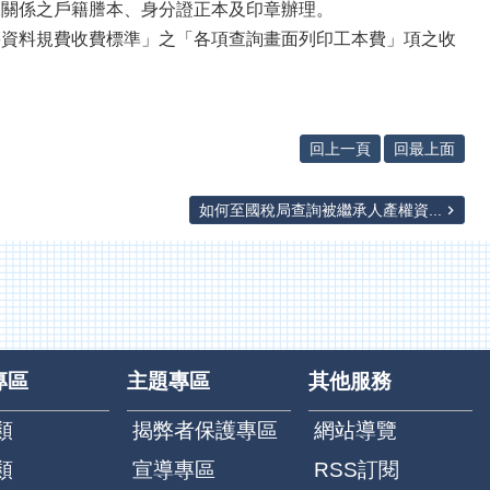
承關係之戶籍謄本、身分證正本及印章辦理。
籍資料規費收費標準」之「各項查詢畫面列印工本費」項之收
回上一頁
回最上面
如何至國稅局查詢被繼承人產權資...
專區
主題專區
其他服務
類
揭弊者保護專區
網站導覽
類
宣導專區
RSS訂閱