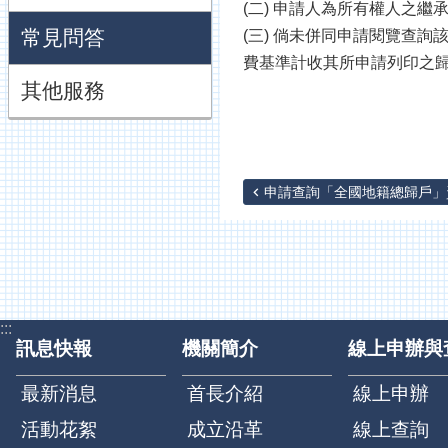
(二) 申請人為所有權人之
常見問答
(三) 倘未併同申請閱覽查
費基準計收其所申請列印之
其他服務
申請查詢「全國地籍總歸戶」資
:::
訊息快報
機關簡介
線上申辦與
最新消息
首長介紹
線上申辦
活動花絮
成立沿革
線上查詢