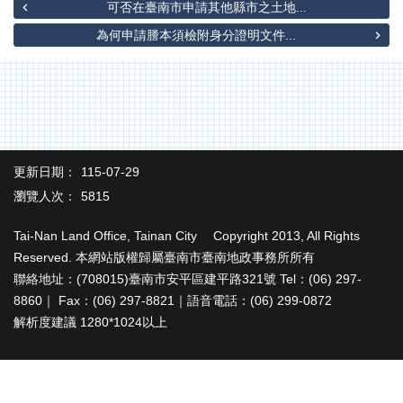
辦
可否在臺南市申請其他縣市之土地...
與
為何申請謄本須檢附身分證明文件...
查
詢
便
民
服
務
更新日期：
115-07-29
民
瀏覽人次：
5815
意
交
Tai-Nan Land Office, Tainan City Copyright 2013, All Rights
流
Reserved. 本網站版權歸屬臺南市臺南地政事務所所有
下
聯絡地址：(708015)臺南市安平區建平路321號 Tel：(06) 297-
載
8860｜ Fax：(06) 297-8821｜語音電話：(06) 299-0872
專
解析度建議 1280*1024以上
區
主
題