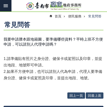
搜
跳到主要內容區塊
尋
進
首頁
便民服務
常見問答
階
搜
常見問答
尋
我要申請謄本跟地籍圖，要準備哪些資料？平時上班不方便
申請，可以請別人代理申請嗎？
訊
息
快
1.請準備貼有照片之身分證、健保卡或駕照以及印章，並提
報
出地段、地號即可申請。
機
2.如果不方便申請，也可以請別人代為申請，代理人要準備
關
身分證、健保卡或駕照及印章，並提出地段、地號。
簡
介
線
回上一頁
回最上面
上
申