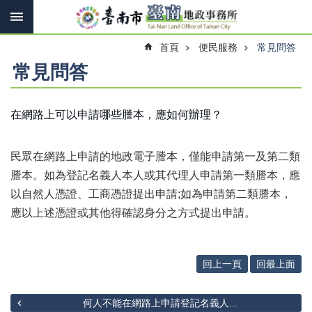
搜
跳到主要內容區塊
尋
進
首頁
便民服務
常見問答
階
搜
常見問答
尋
在網路上可以申請哪些謄本，應如何辦理？
訊
息
民眾在網路上申請的地政電子謄本，僅能申請第一及第二類
快
報
謄本。如為登記名義人本人或其代理人申請第一類謄本，應
以自然人憑證、工商憑證提出申請;如為申請第二類謄本，
機
應以上述憑證或其他得確認身分之方式提出申請。
關
簡
介
回上一頁
回最上面
線
上
申
何人不能在網路上申請登記名義人...