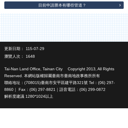
辦
目前申請謄本有哪些管道？
與
查
詢
便
民
服
務
更新日期：
115-07-29
瀏覽人次：
1648
民
意
Tai-Nan Land Office, Tainan City Copyright 2013, All Rights
交
Reserved. 本網站版權歸屬臺南市臺南地政事務所所有
流
聯絡地址：(708015)臺南市安平區建平路321號 Tel：(06) 297-
下
8860｜ Fax：(06) 297-8821｜語音電話：(06) 299-0872
載
解析度建議 1280*1024以上
專
區
主
題