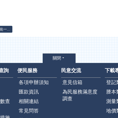
一...
關閉
查詢
便民服務
民意交流
下載
各項申辦須知
意見信箱
登記
匯款資訊
為民服務滿意度
謄本
調查
數查
相關連結
測量
常見問答
地價
措施