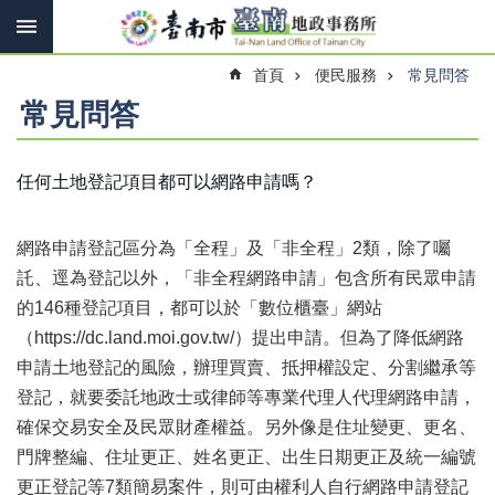
搜
跳到主要內容區塊
尋
進
首頁
便民服務
常見問答
階
搜
常見問答
尋
任何土地登記項目都可以網路申請嗎？
訊
息
網路申請登記區分為「全程」及「非全程」2類，除了囑
快
報
託、逕為登記以外，「非全程網路申請」包含所有民眾申請
的146種登記項目，都可以於「數位櫃臺」網站
機
（https://dc.land.moi.gov.tw/）提出申請。但為了降低網路
關
簡
申請土地登記的風險，辦理買賣、抵押權設定、分割繼承等
介
登記，就要委託地政士或律師等專業代理人代理網路申請，
確保交易安全及民眾財產權益。另外像是住址變更、更名、
線
上
門牌整編、住址更正、姓名更正、出生日期更正及統一編號
申
更正登記等7類簡易案件，則可由權利人自行網路申請登記