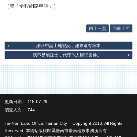
辦
（屬「全程網路申請」）。
與
查
詢
回上一頁
回最上面
便
民
服
網路申請土地登記，如果還有紙本...
務
我不是地政士，代理他人辦理案件...
民
意
交
流
下
載
更新日期：
115-07-29
專
瀏覽人次：
744
區
Tai-Nan Land Office, Tainan City Copyright 2013, All Rights
主
Reserved. 本網站版權歸屬臺南市臺南地政事務所所有
題