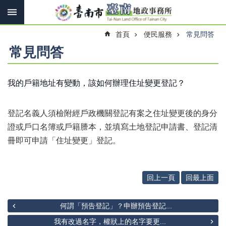
搜
跳到主要內容區塊
尋
進
首頁
便民服務
常見問答
階
搜
常見問答
尋
我的戶籍地址有變動，該如何辦理住址變更登記？
訊
息
登記名義人須檢附經戶政機關登記有案之住址變更後的身分
快
報
證或戶口名簿或戶籍謄本，並填寫土地登記申請書、登記清
冊即可申請「住址變更」登記。
機
關
簡
介
回上一頁
回最上面
線
何謂「預告登記」？申辦預告登記...
上
申
我有改過名字，權狀上的名字要更...