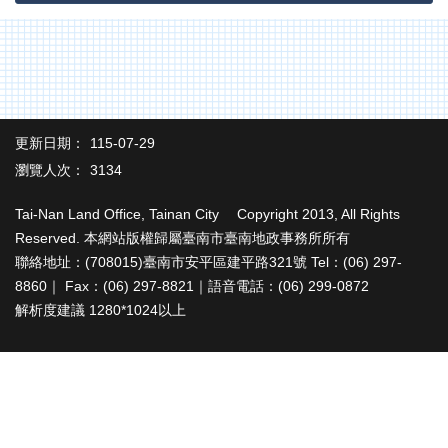
辦
與
查
詢
便
民
更新日期：
115-07-29
服
務
瀏覽人次：
3134
民
Tai-Nan Land Office, Tainan City Copyright 2013, All Rights
意
Reserved. 本網站版權歸屬臺南市臺南地政事務所所有
交
聯絡地址：(708015)臺南市安平區建平路321號 Tel：(06) 297-
流
8860｜ Fax：(06) 297-8821｜語音電話：(06) 299-0872
下
解析度建議 1280*1024以上
載
專
區
主
題