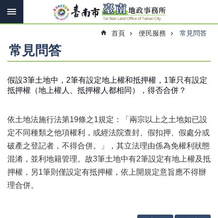
搜
跳到主要內容區塊
尋
進
首頁
便民服務
常見問答
階
搜
常見問答
尋
假設3筆土地中，2筆有設定地上權和抵押權，1筆只有設定
抵押權（地上權人、抵押權人都相同），得否合併？
訊
息
快
依土地法施行法第19條之1規定：「兩宗以上之土地如已設
報
定不同種類之他項權利，或經法院查封、假扣押、假處分或
機
破產之登記者，不得合併。」，其立法理由係為免權利狀態
關
混淆，並利地籍管理。故3筆土地中有2筆設定有地上權及抵
簡
介
押權，另1筆則僅設定有抵押權，依上開規定意旨應不得辦
理合併。
線
上
申