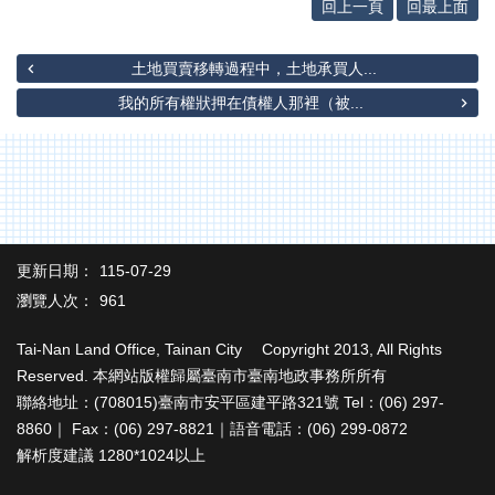
辦
回上一頁
回最上面
與
查
土地買賣移轉過程中，土地承買人...
詢
我的所有權狀押在債權人那裡（被...
便
民
服
務
民
意
更新日期：
115-07-29
交
流
瀏覽人次：
961
下
Tai-Nan Land Office, Tainan City Copyright 2013, All Rights
載
Reserved. 本網站版權歸屬臺南市臺南地政事務所所有
專
聯絡地址：(708015)臺南市安平區建平路321號 Tel：(06) 297-
區
8860｜ Fax：(06) 297-8821｜語音電話：(06) 299-0872
主
解析度建議 1280*1024以上
題