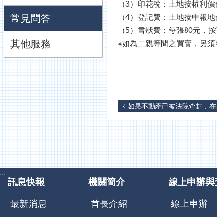
（3）印花稅：土地按權利價值1
常見問答
（4）登記費：土地按申報地價1
（5）書狀費：每張80元，
其他服務
※如為二親等間之買賣，另須
如果不動產已被法院查封，在未
:::
訊息快報
機關簡介
線上申辦與
最新消息
首長介紹
線上申辦