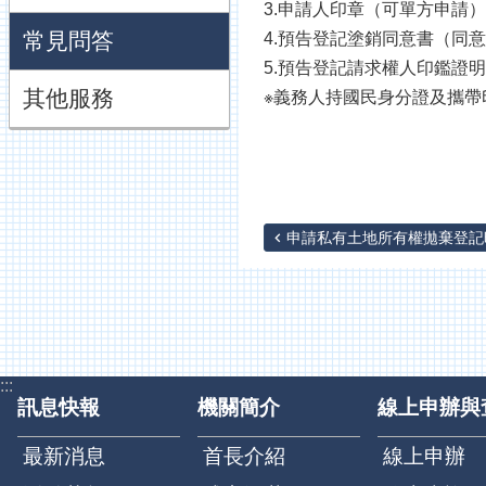
3.申請人印章（可單方申請）
常見問答
4.預告登記塗銷同意書（同
5.預告登記請求權人印鑑證
其他服務
※義務人持國民身分證及攜帶
申請私有土地所有權拋棄登記時
:::
訊息快報
機關簡介
線上申辦與
最新消息
首長介紹
線上申辦