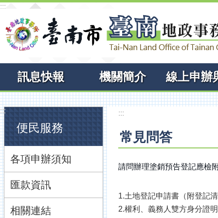
:::
跳到主要內容區塊
訊息快報
機關簡介
:::
:::
便民服務
常見問答
各項申辦須知
請問辦理塗銷預告登記應檢
匯款資訊
1.土地登記申請書（附登記
相關連結
2.權利、義務人雙方身分證