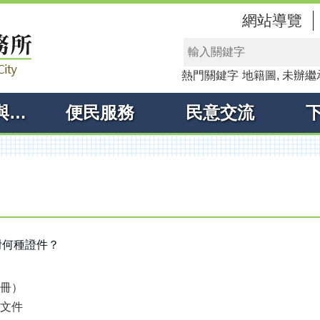
網站導覽
熱門關鍵字
地籍圖
未辦繼
線上申辦與查詢
便民服務
民意交流
附何種證件？
清冊）
明文件