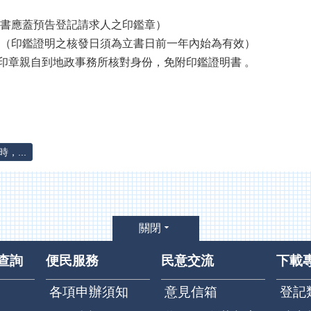
意書應蓋預告登記請求人之印鑑章）
明（印鑑證明之核發日須為立書日前一年內始為有效）
印章親自到地政事務所核對身份，免附印鑑證明書 。
，...
關閉
查詢
便民服務
民意交流
下載
各項申辦須知
意見信箱
登記