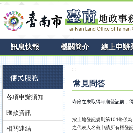
:::
跳到主要內容區塊
訊息快報
機關簡介
:::
:::
便民服務
常見問答
各項申辦須知
寺廟在未取得寺廟登記前，
匯款資訊
按土地登記規則第104條係
相關連結
之代表人名義申請所有權登