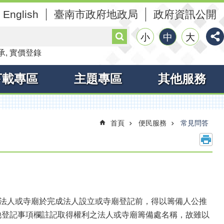
English
臺南市政府地政局
政府資訊公開
搜
小
中
大
尋
承
實價登錄
下載專區
主題專區
其他服務
首頁
便民服務
常見問答
定法人或寺廟於完成法人設立或寺廟登記前，得以籌備人公推
他登記事項欄註記取得權利之法人或寺廟籌備處名稱，故雖以