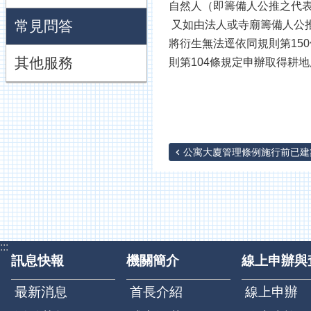
自然人（即籌備人公推之代
常見問答
又如由法人或寺廟籌備人公
將衍生無法逕依同規則第15
其他服務
則第104條規定申辦取得耕
公寓大廈管理條例施行前已建築
:::
訊息快報
機關簡介
線上申辦與
最新消息
首長介紹
線上申辦