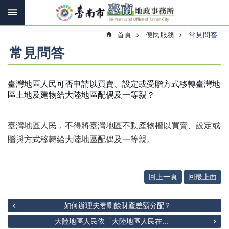
搜
跳到主要內容區塊
尋
進
首頁
便民服務
常見問答
階
搜
常見問答
尋
臺灣地區人民可否申請以買賣、設定或受贈方式移轉臺灣地
區土地及建物給大陸地區配偶及一等親？
訊
息
快
臺灣地區人民，不得將臺灣地區不動產物權以買賣、設定或
報
贈與方式移轉給大陸地區配偶及一等親。
機
關
簡
回上一頁
回最上面
介
線
如何辦理夫妻剩餘財產差額分配？
上
申
大陸地區人民依「大陸地區人民在...