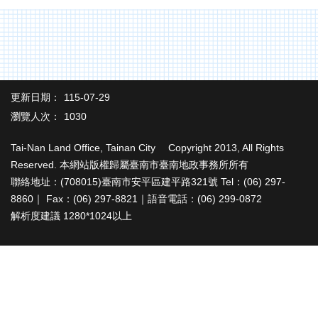
辦
與
查
詢
便
民
更新日期：
115-07-29
服
瀏覽人次：
1030
務
民
Tai-Nan Land Office, Tainan City Copyright 2013, All Rights
意
Reserved. 本網站版權歸屬臺南市臺南地政事務所所有
交
聯絡地址：(708015)臺南市安平區建平路321號 Tel：(06) 297-
流
8860｜ Fax：(06) 297-8821｜語音電話：(06) 299-0872
解析度建議 1280*1024以上
下
載
專
區
主
題