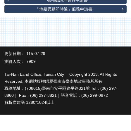
地籍總歸戶資料申請書
辦
與
「地籍異動即時通」服務申請書
查
詢
便
民
服
務
更新日期：
115-07-29
民
瀏覽人次：
7909
意
交
Tai-Nan Land Office, Tainan City Copyright 2013, All Rights
流
Reserved. 本網站版權歸屬臺南市臺南地政事務所所有
聯絡地址：(708015)臺南市安平區建平路321號 Tel：(06) 297-
下
8860｜ Fax：(06) 297-8821｜語音電話：(06) 299-0872
載
專
解析度建議 1280*1024以上
區
主
題