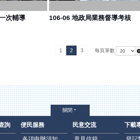
第一次輔導
106-06 地政局業務督導考核
1
2
3
每頁筆數
關閉
查詢
便民服務
民意交流
下載
各項申辦須知
意見信箱
登記