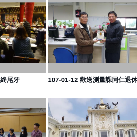
末年終尾牙
107-01-12 歡送測量課同仁退