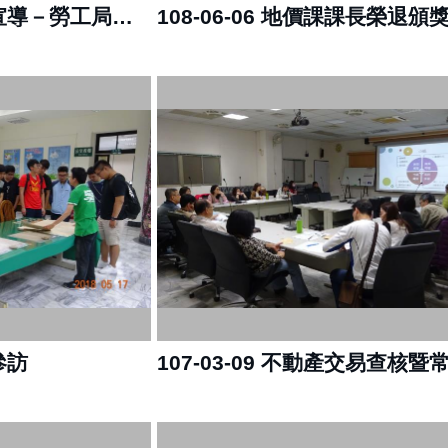
109-02-25 下鄉服務宣導－勞工局職訓廠商聯合徵才
108-06-06 地價課課長榮退頒
參訪