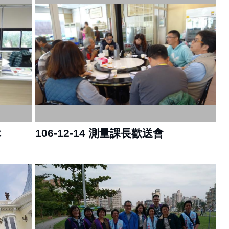
休
106-12-14 測量課長歡送會