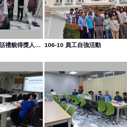
106-11 優秀櫃臺暨電話禮貌得獎人員頒獎
106-10 員工自強活動