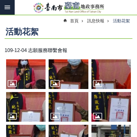
搜
跳到主要內容區塊
尋
進
首頁
訊息快報
活動花絮
階
搜
活動花絮
尋
109-12-04 志願服務聯繫會報
訊
息
快
報
機
關
簡
介
線
上
申