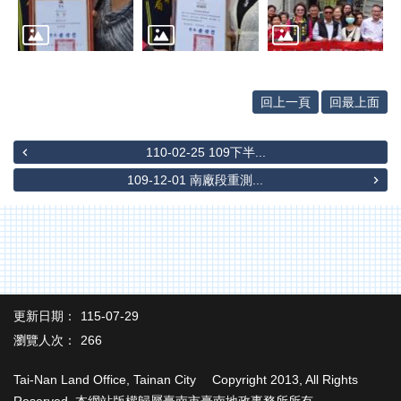
辦
與
查
詢
便
回上一頁
回最上面
民
服
務
110-02-25 109下半...
109-12-01 南廠段重測...
民
意
交
流
下
載
專
更新日期：
115-07-29
區
瀏覽人次：
266
主
Tai-Nan Land Office, Tainan City Copyright 2013, All Rights
題