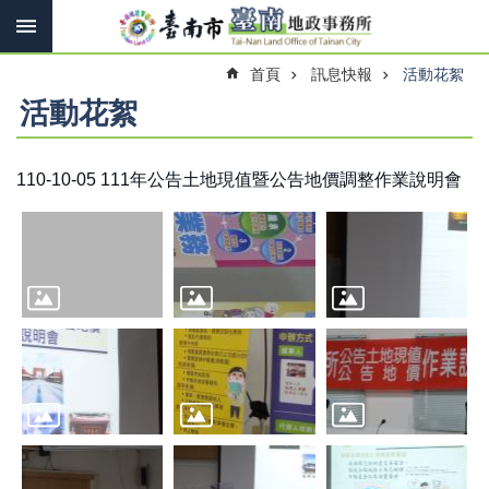
搜
跳到主要內容區塊
尋
進
首頁
訊息快報
活動花絮
階
搜
活動花絮
尋
110-10-05 111年公告土地現值暨公告地價調整作業說明會
訊
息
快
報
機
關
簡
介
線
上
申