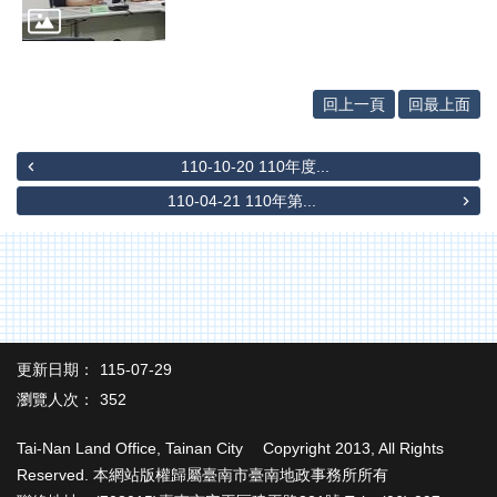
專
區
其
他
回上一頁
回最上面
服
務
110-10-20 110年度...
地
110-04-21 110年第...
籍
圖
未
辦
繼
承
更新日期：
115-07-29
實
瀏覽人次：
352
價
登
Tai-Nan Land Office, Tainan City Copyright 2013, All Rights
錄
Reserved. 本網站版權歸屬臺南市臺南地政事務所所有