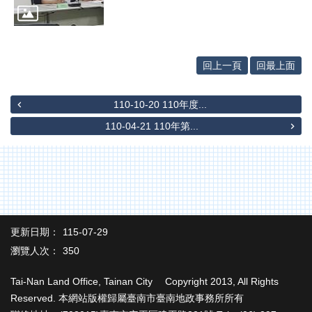
專
區
其
他
回上一頁
回最上面
服
務
110-10-20 110年度...
地
110-04-21 110年第...
籍
圖
未
辦
繼
承
更新日期：
115-07-29
實
瀏覽人次：
350
價
登
Tai-Nan Land Office, Tainan City Copyright 2013, All Rights
錄
Reserved. 本網站版權歸屬臺南市臺南地政事務所所有