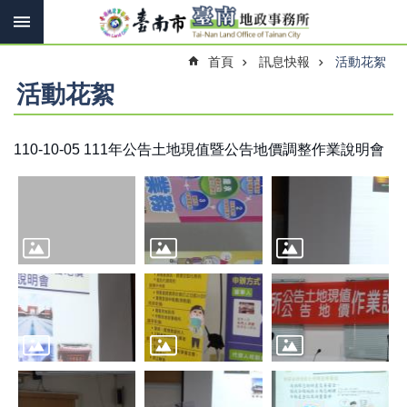
搜
跳到主要內容區塊
尋
進
首頁
訊息快報
活動花絮
階
搜
活動花絮
尋
110-10-05 111年公告土地現值暨公告地價調整作業說明會
訊
息
快
報
機
關
簡
介
線
上
申