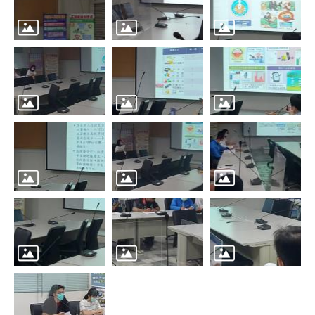
辦
與
查
詢
便
民
服
務
民
意
交
流
下
載
專
區
主
題