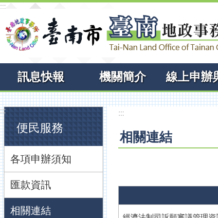
:::
跳到主要內容區塊
訊息快報
機關簡介
:::
:::
便民服務
相關連結
各項申辦須知
匯款資訊
相關連結
經濟法制司訴願審議管理資