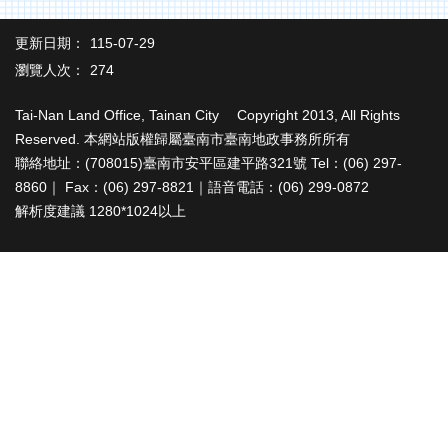
辦
與
更新日期：
115-07-29
查
詢
瀏覽人次：
274
便
Tai-Nan Land Office, Tainan City Copyright 2013, All Rights
民
Reserved. 本網站版權歸屬臺南市臺南地政事務所所有
服
聯絡地址：(708015)臺南市安平區建平路321號 Tel：(06) 297-
務
8860｜ Fax：(06) 297-8821｜語音電話：(06) 299-0872
民
解析度建議 1280*1024以上
意
交
流
下
載
專
區
主
題