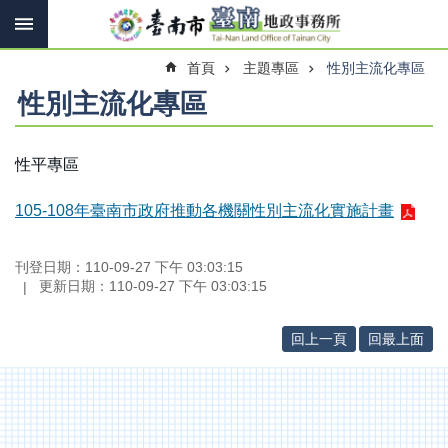
搜
跳到主要內容區塊
尋
進
首頁
主題專區
性別主流化專區
階
搜
性別主流化專區
尋
性平專區
訊
息
105-108年臺南市政府推動各機關性別主流化實施計畫
快
報
刊登日期：110-09-27 下午 03:03:15
更新日期：110-09-27 下午 03:03:15
機
關
簡
回上一頁
回最上面
介
線
上
申