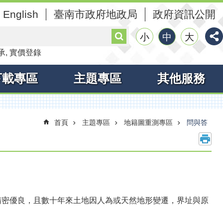
English
臺南市政府地政局
政府資訊公開
搜
小
中
大
尋
承
實價登錄
下載專區
主題專區
其他服務
首頁
主題專區
地籍圖重測專區
問與答
精密優良，且數十年來土地因人為或天然地形變遷，界址與原