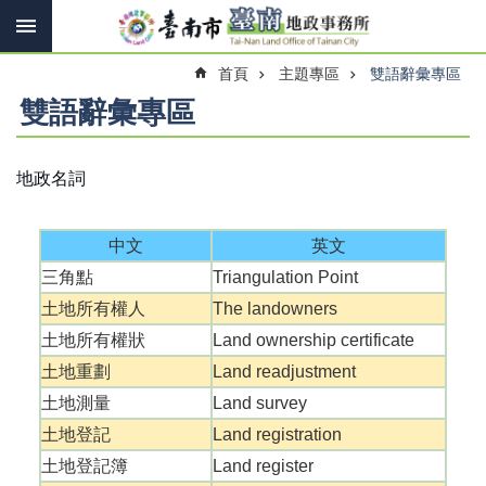
搜
跳到主要內容區塊
尋
進
首頁
主題專區
雙語辭彙專區
階
搜
雙語辭彙專區
尋
地政名詞
訊
息
中文
英文
快
報
三角點
Triangulation Point
土地所有權人
The landowners
機
關
土地所有權狀
Land ownership certificate
簡
土地重劃
Land readjustment
介
土地測量
Land survey
線
土地登記
Land registration
上
土地登記簿
Land register
申