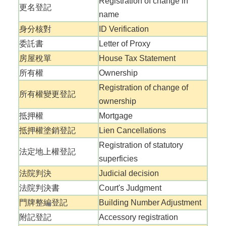
Registration of change in
網
更名登記
name
站
導
身分核對
ID Verification
覽
委託書
Letter of Proxy
English
房屋稅單
House Tax Statement
所有權
Ownership
臺
南
Registration of change of
所有權變更登記
市
ownership
政
抵押權
Mortgage
府
地
抵押權塗銷登記
Lien Cancellations
政
Registration of statutory
局
法定地上權登記
superficies
政
法院判決
Judicial decision
府
法院判決書
Court's Judgment
資
訊
門牌整編登記
Building Number Adjustment
公
附記登記
Accessory registration
開