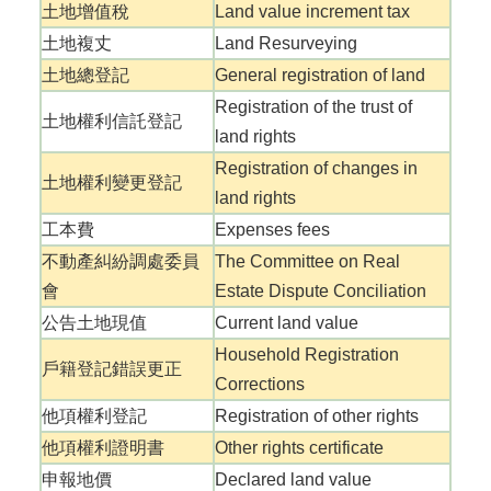
辦
土地增值稅
Land value increment tax
與
土地複丈
Land Resurveying
查
詢
土地總登記
General registration of land
Registration of the trust of
便
土地權利信託登記
land rights
民
服
Registration of changes in
土地權利變更登記
務
land rights
民
工本費
Expenses fees
意
不動產糾紛調處委員
The Committee on Real
交
會
Estate Dispute Conciliation
流
公告土地現值
Current land value
下
Household Registration
載
戶籍登記錯誤更正
專
Corrections
區
他項權利登記
Registration of other rights
主
他項權利證明書
Other rights certificate
題
申報地價
Declared land value