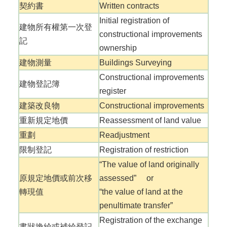
契約書
Written contracts
隱
Initial registration of
建物所有權第一次登
私
constructional improvements
權
記
ownership
與
資
建物測量
Buildings Surveying
訊
Constructional improvements
安
建物登記簿
register
全
政
建築改良物
Constructional improvements
策
重新規定地價
Reassessment of land value
政
重劃
Readjustment
府
限制登記
Registration of restriction
網
站
“The value of land originally
資
原規定地價或前次移
assessed” or
料
轉現值
“the value of land at the
開
penultimate transfer”
放
宣
Registration of the exchange
書狀換給或補給登記