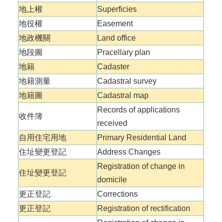
專
地上權
Superficies
區
地役權
Easement
其
地政機關
Land office
他
服
地段圖
Pracellary plan
務
地籍
Cadaster
地籍測量
Cadastral survey
地
籍
地籍圖
Cadastral map
圖
Records of applications
收件簿
received
未
辦
自用住宅用地
Primary Residential Land
繼
住址變更登記
Address Changes
承
Registration of change in
住址變更登記
實
domicile
價
更正登記
Corrections
登
錄
更正登記
Registration of rectification