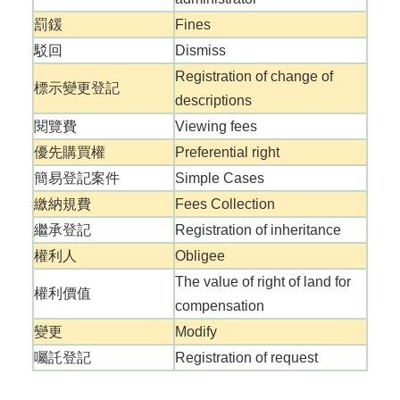
罰鍰
Fines
駁回
Dismiss
Registration of change of
標示變更登記
descriptions
閱覽費
Viewing fees
優先購買權
Preferential right
簡易登記案件
Simple Cases
繳納規費
Fees Collection
繼承登記
Registration of inheritance
權利人
Obligee
The value of right of land for
權利價值
compensation
變更
Modify
囑託登記
Registration of request