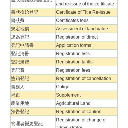
告
and re-issue of the certificate
書狀換給登記
Certificate of Title Re-issue
書狀費
Certificates fees
規定地價
Assessment of land value
逕為登記
Registration of direct
登記申請書
Application forms
登記清冊
Registration lists
登記規費
Registration tariffs
登記費
Registration fees
塗銷登記
Registration of cancellation
義務人
Obligor
補正
Supplement
農業用地
Agricultural Land
預告登記
Registration of caution
Registration of change of
管理者變更登記
administrator