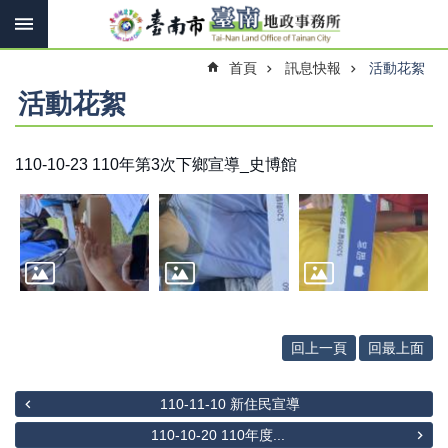
搜
跳到主要內容區塊
尋
進
首頁
訊息快報
活動花絮
階
搜
活動花絮
尋
110-10-23 110年第3次下鄉宣導_史博館
訊
息
快
報
機
關
簡
回上一頁
回最上面
介
線
110-11-10 新住民宣導
上
申
110-10-20 110年度...