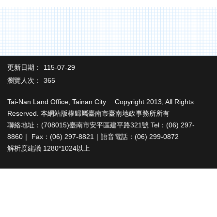
辦
與
查
詢
便
民
更新日期：
115-07-29
服
瀏覽人次：
365
務
民
Tai-Nan Land Office, Tainan City Copyright 2013, All Rights
意
Reserved. 本網站版權歸屬臺南市臺南地政事務所所有
交
聯絡地址：(708015)臺南市安平區建平路321號 Tel：(06) 297-
流
8860｜ Fax：(06) 297-8821｜語音電話：(06) 299-0872
解析度建議 1280*1024以上
下
載
專
區
主
題