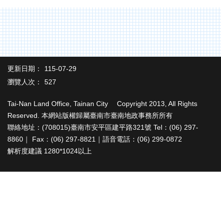
辦
與
查
詢
便
民
更新日期：
115-07-29
服
瀏覽人次：
527
務
民
Tai-Nan Land Office, Tainan City Copyright 2013, All Rights
意
Reserved. 本網站版權歸屬臺南市臺南地政事務所所有
交
聯絡地址：(708015)臺南市安平區建平路321號 Tel：(06) 297-
流
8860｜ Fax：(06) 297-8821｜語音電話：(06) 299-0872
解析度建議 1280*1024以上
下
載
專
區
主
題