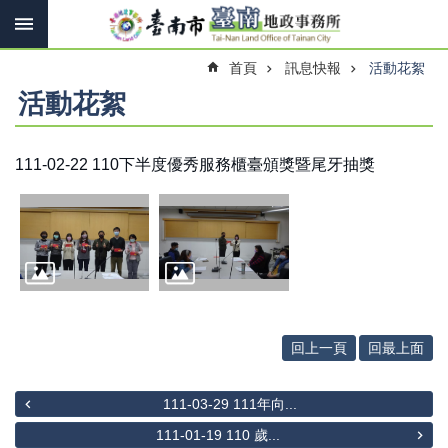
搜
跳到主要內容區塊
尋
進
首頁
訊息快報
活動花絮
階
搜
活動花絮
尋
111-02-22 110下半度優秀服務櫃臺頒獎暨尾牙抽獎
訊
息
快
報
機
關
簡
回上一頁
回最上面
介
線
111-03-29 111年向...
上
申
111-01-19 110 歲...