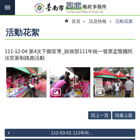
搜
跳到主要內容區塊
尋
進
首頁
訊息快報
活動花絮
階
搜
活動花絮
尋
111-12-04 第4次下鄉宣導_財政部111年統一發票盃暨國民
法官新制路跑活動
訊
息
快
報
機
關
簡
介
回上一頁
回最上面
線
上
112-03-01 112年向...
申