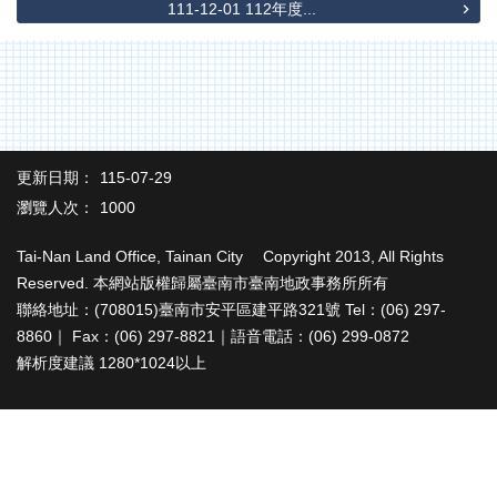
辦
111-12-01 112年度...
與
查
詢
便
民
服
更新日期：
115-07-29
務
瀏覽人次：
1000
民
意
Tai-Nan Land Office, Tainan City Copyright 2013, All Rights
交
Reserved. 本網站版權歸屬臺南市臺南地政事務所所有
流
聯絡地址：(708015)臺南市安平區建平路321號 Tel：(06) 297-
8860｜ Fax：(06) 297-8821｜語音電話：(06) 299-0872
下
解析度建議 1280*1024以上
載
專
區
主
題