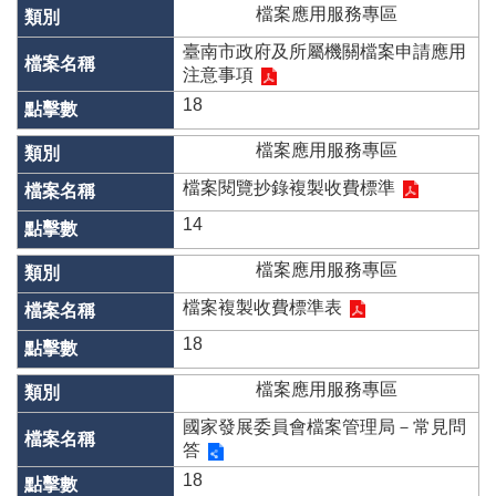
辦
檔案應用服務專區
與
查
臺南市政府及所屬機關檔案申請應用
詢
注意事項
18
便
民
檔案應用服務專區
服
務
檔案閱覽抄錄複製收費標準
14
民
意
檔案應用服務專區
交
流
檔案複製收費標準表
下
18
載
專
檔案應用服務專區
區
國家發展委員會檔案管理局－常見問
答
主
題
18