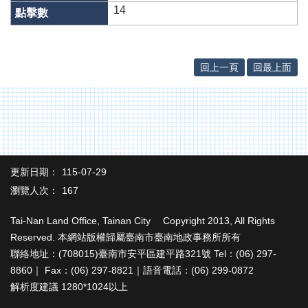
網
14
站
導
覽
回上一頁
回最上面
English
臺
南
市
政
府
更新日期：
115-07-29
地
政
瀏覽人次：
167
局
Tai-Nan Land Office, Tainan City Copyright 2013, All Rights
政
Reserved. 本網站版權歸屬臺南市臺南地政事務所所有
府
聯絡地址：(708015)臺南市安平區建平路321號 Tel：(06) 297-
資
8860｜ Fax：(06) 297-8821｜語音電話：(06) 299-0872
訊
公
解析度建議 1280*1024以上
開