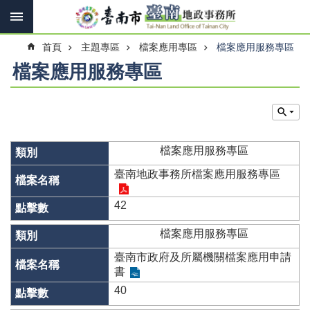
搜
跳到主要內容區塊
尋
進
首頁
主題專區
檔案應用專區
檔案應用服務專區
階
搜
檔案應用服務專區
尋
訊
息
檔案應用服務專區
快
報
臺南地政事務所檔案應用服務專區
機
42
關
簡
檔案應用服務專區
介
臺南市政府及所屬機關檔案應用申請
線
書
上
40
申