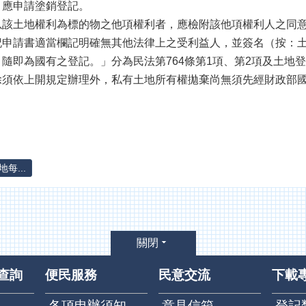
，應申請塗銷登記。
以該土地權利為標的物之他項權利者，應檢附該他項權利人之同
申請書適當欄記明確無其他法律上之受利益人，並簽名（按：土9
隨即為國有之登記。」分為民法第764條第1項、第2項及土地登
除須依上開規定辦理外，私有土地所有權拋棄尚無須先經財政部
每...
關閉
查詢
便民服務
民意交流
下載
各項申辦須知
意見信箱
登記