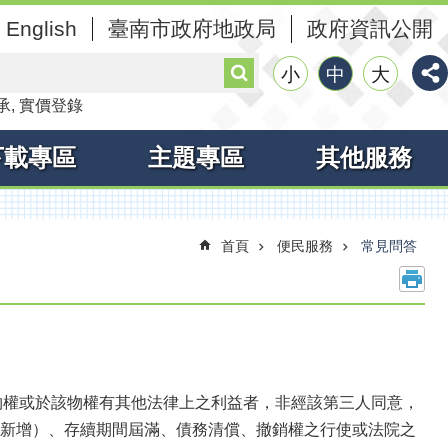
English
臺南市政府地政局
政府資訊公開
搜
小
中
大
尋
承
實價登錄
下載專區
主題專區
其他服務
首頁
便民服務
常見問答
物權或於該物權有其他法律上之利益者，非經該第三人同意，
日新增）、存續期間屆滿、債務清償、撤銷權之行使或法院之